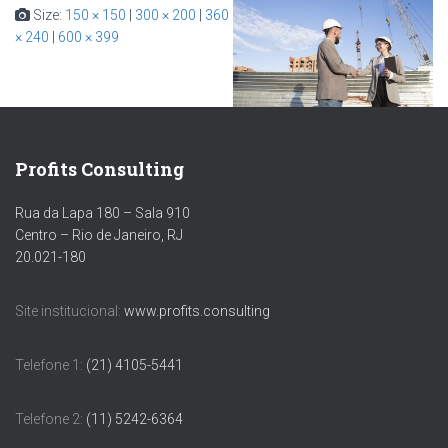
Size:
150 × 150
|
300 × 200
|
360
× 240
|
600 × 399
Profits Consulting
Rua da Lapa 180 – Sala 910
Centro – Rio de Janeiro, RJ
20.021-180
Site institucional:
www.profits.consulting
Telefone 1:
(21) 4105-5441
Telefone 2:
(11) 5242-6364