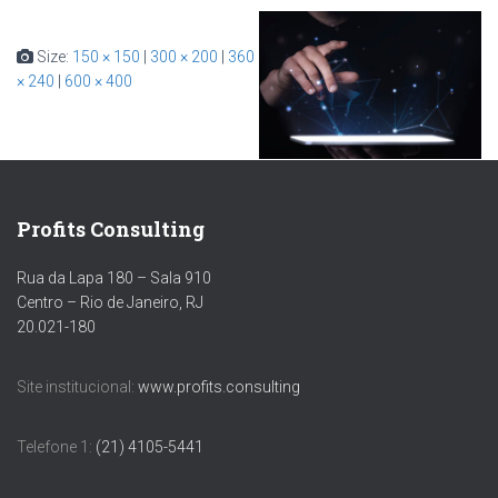
Size:
150 × 150
|
300 × 200
|
360
× 240
|
600 × 400
Profits Consulting
Rua da Lapa 180 – Sala 910
Centro – Rio de Janeiro, RJ
20.021-180
Site institucional:
www.profits.consulting
Telefone 1:
(21) 4105-5441