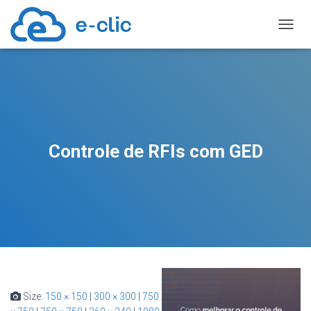
TOGGL
Controle de RFIs com GED
Size:
150 × 150
|
300 × 300
|
750