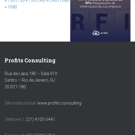
× 750
|
750 × 750
|
360 × 240
|
1080
× 1080
Profits Consulting
Rua da Lapa 180 – Sala 910
Centro – Rio de Janeiro, RJ
20.021-180
Site institucional:
www.profits.consulting
Telefone 1:
(21) 4105-5441