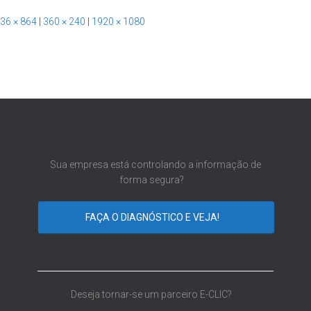
36 × 864
|
360 × 240
|
1920 × 1080
Sua empresa está controlando a informação de
forma segura?
FAÇA O DIAGNÓSTICO E VEJA!
Deseja tornar-se um parceiro E-CLIC?