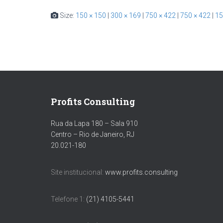
Size:
150 × 150
|
300 × 169
|
750 × 422
|
750 × 422
|
15
Profits Consulting
Rua da Lapa 180 – Sala 910
Centro – Rio de Janeiro, RJ
20.021-180
Site institucional:
www.profits.consulting
Telefone 1:
(21) 4105-5441