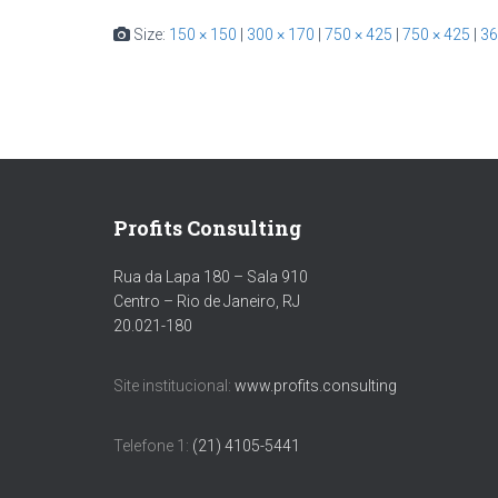
Size:
150 × 150
|
300 × 170
|
750 × 425
|
750 × 425
|
36
Profits Consulting
Rua da Lapa 180 – Sala 910
Centro – Rio de Janeiro, RJ
20.021-180
Site institucional:
www.profits.consulting
Telefone 1:
(21) 4105-5441