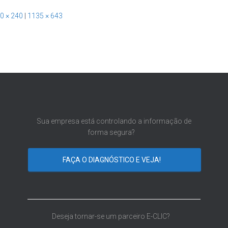
0 × 240
|
1135 × 643
Sua empresa está controlando a informação de
forma segura?
FAÇA O DIAGNÓSTICO E VEJA!
Deseja tornar-se um parceiro E-CLIC?