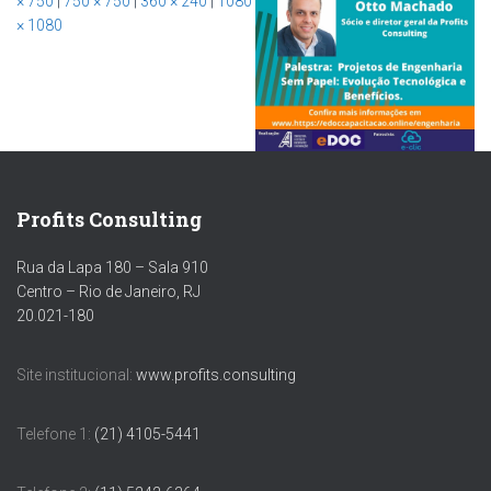
× 750
|
750 × 750
|
360 × 240
|
1080
× 1080
Profits Consulting
Rua da Lapa 180 – Sala 910
Centro – Rio de Janeiro, RJ
20.021-180
Site institucional:
www.profits.consulting
Telefone 1:
(21) 4105-5441