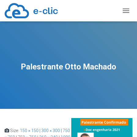
TOGGL
Palestrante Otto Machado
Size:
150 × 150
|
300 × 300
|
750