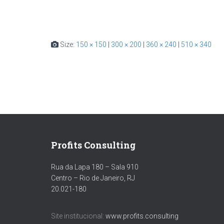
Size:
150 × 150
|
300 × 200
|
360 × 240
|
510 × 340
Profits Consulting
Rua da Lapa 180 – Sala 910
Centro – Rio de Janeiro, RJ
20.021-180
Site institucional:
www.profits.consulting