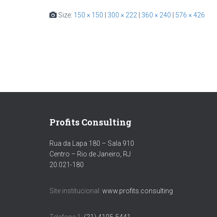
Size:
150 × 150
|
300 × 222
|
360 × 240
|
576 × 426
Profits Consulting
Rua da Lapa 180 – Sala 910
Centro – Rio de Janeiro, RJ
20.021-180
Site institucional:
www.profits.consulting