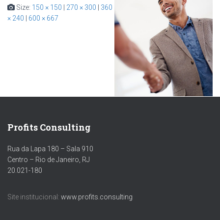
Size:
150 × 150
|
270 × 300
|
360
× 240
|
600 × 667
Profits Consulting
Rua da Lapa 180 – Sala 910
Centro – Rio de Janeiro, RJ
20.021-180
Site institucional:
www.profits.consulting