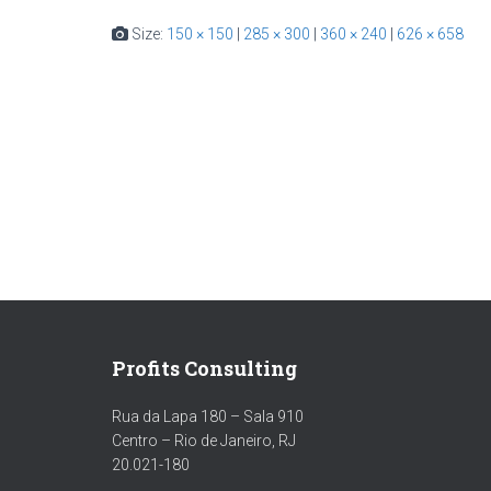
Size:
150 × 150
|
285 × 300
|
360 × 240
|
626 × 658
Profits Consulting
Rua da Lapa 180 – Sala 910
Centro – Rio de Janeiro, RJ
20.021-180