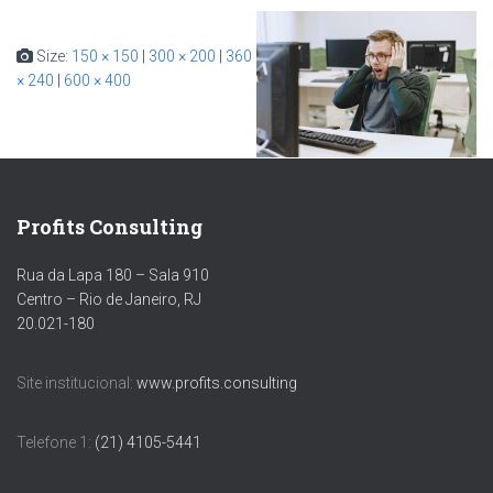
Size:
150 × 150
|
300 × 200
|
360
× 240
|
600 × 400
Profits Consulting
Rua da Lapa 180 – Sala 910
Centro – Rio de Janeiro, RJ
20.021-180
Site institucional:
www.profits.consulting
Telefone 1:
(21) 4105-5441