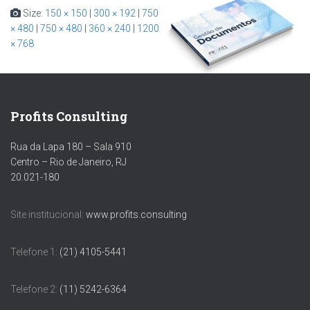
Size:
150 × 150
|
300 × 192
|
750
× 480
|
750 × 480
|
360 × 240
|
1200
× 768
Profits Consulting
Rua da Lapa 180 – Sala 910
Centro – Rio de Janeiro, RJ
20.021-180
Site institucional:
www.profits.consulting
Telefone 1:
(21) 4105-5441
Telefone 2:
(11) 5242-6364