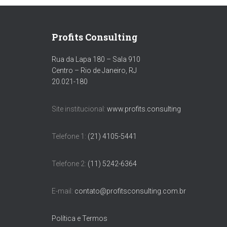
Profits Consulting
Rua da Lapa 180 – Sala 910
Centro – Rio de Janeiro, RJ
20.021-180
Site institucional:
www.profits.consulting
Telefone 1:
(21) 4105-5441
Telefone 2:
(11) 5242-6364
E-mail:
contato@profitsconsulting.com.br
Política e Termos