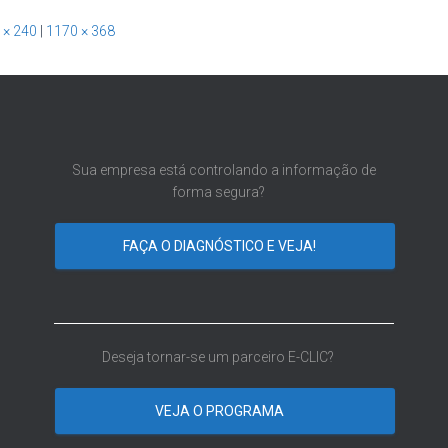
 × 240
|
1170 × 368
Sua empresa está controlando a informação de
forma segura?
FAÇA O DIAGNÓSTICO E VEJA!
Deseja tornar-se um parceiro E-CLIC?
VEJA O PROGRAMA