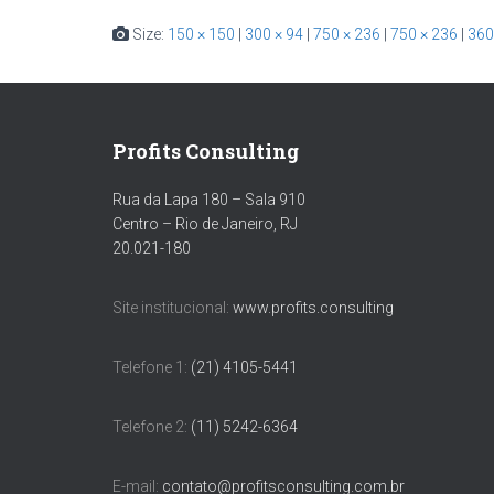
Size:
150 × 150
|
300 × 94
|
750 × 236
|
750 × 236
|
360
Profits Consulting
Rua da Lapa 180 – Sala 910
Centro – Rio de Janeiro, RJ
20.021-180
Site institucional:
www.profits.consulting
Telefone 1:
(21) 4105-5441
Telefone 2:
(11) 5242-6364
E-mail:
contato@profitsconsulting.com.br