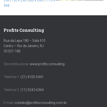
236
|
750 × 236
|
360 × 240
|
1170 ×
368
Profits Consulting
Rua da Lapa 180 – Sala 910
Centro – Rio de Janeiro, RJ
20.021-180
Site institucional:
www.profits.consulting
Telefone 1:
(21) 4105-5441
Telefone 2:
(11) 5242-6364
E-mail:
contato@profitsconsulting.com.br