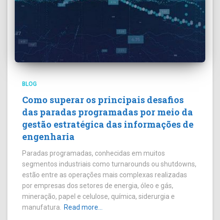
BLOG
Como superar os principais desafios
das paradas programadas por meio da
gestão estratégica das informações de
engenharia
Paradas programadas, conhecidas em muitos
segmentos industriais como turnarounds ou shutdowns,
estão entre as operações mais complexas realizadas
por empresas dos setores de energia, óleo e gás,
mineração, papel e celulose, química, siderurgia e
manufatura.
Read more…