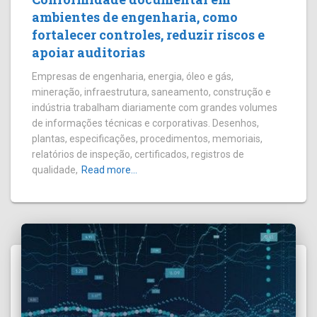
ambientes de engenharia, como
fortalecer controles, reduzir riscos e
apoiar auditorias
Empresas de engenharia, energia, óleo e gás,
mineração, infraestrutura, saneamento, construção e
indústria trabalham diariamente com grandes volumes
de informações técnicas e corporativas. Desenhos,
plantas, especificações, procedimentos, memoriais,
relatórios de inspeção, certificados, registros de
qualidade,
Read more…