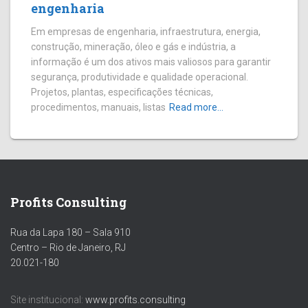
engenharia
Em empresas de engenharia, infraestrutura, energia,
construção, mineração, óleo e gás e indústria, a
informação é um dos ativos mais valiosos para garantir
segurança, produtividade e qualidade operacional.
Projetos, plantas, especificações técnicas,
procedimentos, manuais, listas
Read more…
Profits Consulting
Rua da Lapa 180 – Sala 910
Centro – Rio de Janeiro, RJ
20.021-180
Site institucional:
www.profits.consulting