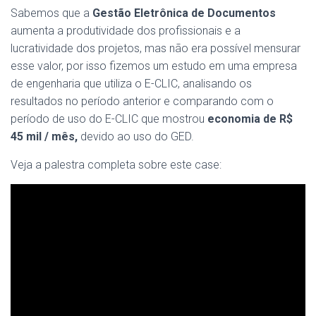
Sabemos que a
Gestão Eletrônica de Documentos
aumenta a produtividade dos profissionais e a
lucratividade dos projetos, mas não era possível mensurar
esse valor, por isso fizemos um estudo em uma empresa
de engenharia que utiliza o E-CLIC, analisando os
resultados no período anterior e comparando com o
período de uso do E-CLIC que mostrou
economia de R$
45 mil / mês,
devido ao uso do GED.
Veja a palestra completa sobre este case: