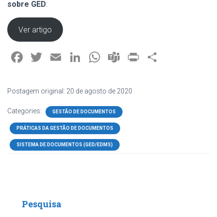
sobre GED
:
Ver artigo
F
T
E
Li
W
T
Pr
S
a
wi
m
nk
h
e
in
h
ce
tt
ai
e
at
a
t
ar
Postagem original: 20 de agosto de 2020
b
er
l
dI
s
m
e
Categories:
GESTÃO DE DOCUMENTOS
o
n
A
s
PRÁTICAS DA GESTÃO DE DOCUMENTOS
ok
p
p
SISTEMA DE DOCUMENTOS (GED/EDMS)
Pesquisa