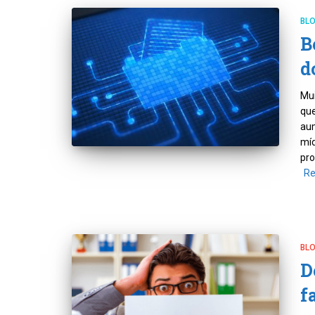
BL
B
d
Mui
que
au
míd
pro
Re
BL
D
f