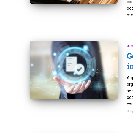
com
doc
me
BL
G
i
A g
org
seg
doc
cor
mig