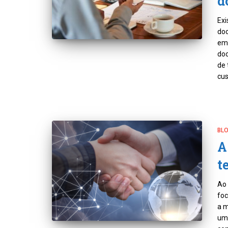
d
Exi
doc
emp
doc
de 
cus
BL
A
t
Ao 
foc
a m
uma