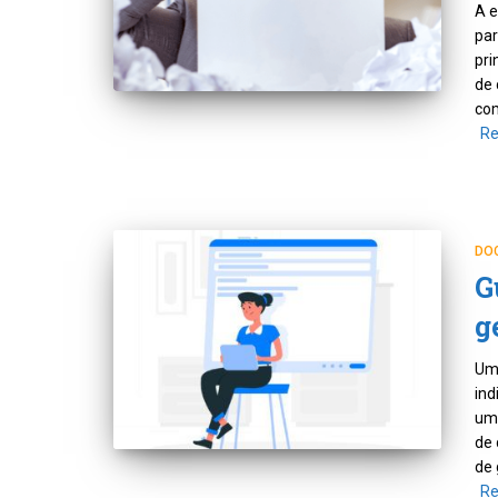
A e
par
pri
de 
com
Re
DO
G
g
Um
ind
um
de 
de
Re