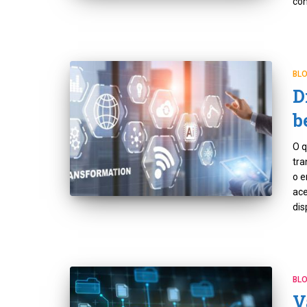
con
BL
D
b
O q
tra
o e
ace
dis
BL
V