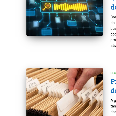
d
Con
das
bus
doc
pro
ati
BL
P
d
A g
tam
doc