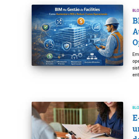
BL
B
A
O
Em 
ope
sis
ent
BL
E
u