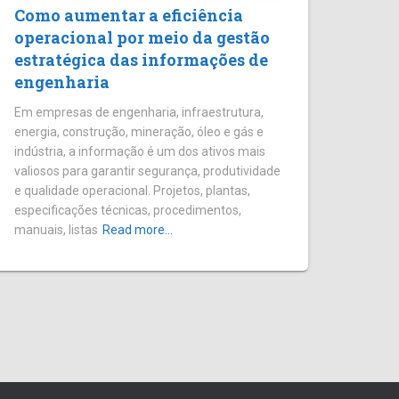
Como aumentar a eficiência
operacional por meio da gestão
estratégica das informações de
engenharia
Em empresas de engenharia, infraestrutura,
energia, construção, mineração, óleo e gás e
indústria, a informação é um dos ativos mais
valiosos para garantir segurança, produtividade
e qualidade operacional. Projetos, plantas,
especificações técnicas, procedimentos,
manuais, listas
Read more…