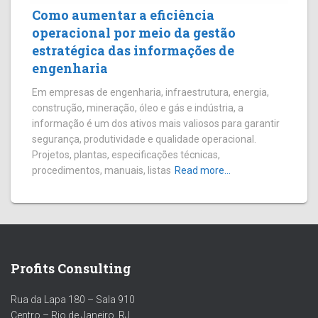
Como aumentar a eficiência
operacional por meio da gestão
estratégica das informações de
engenharia
Em empresas de engenharia, infraestrutura, energia,
construção, mineração, óleo e gás e indústria, a
informação é um dos ativos mais valiosos para garantir
segurança, produtividade e qualidade operacional.
Projetos, plantas, especificações técnicas,
procedimentos, manuais, listas
Read more…
Profits Consulting
Rua da Lapa 180 – Sala 910
Centro – Rio de Janeiro, RJ