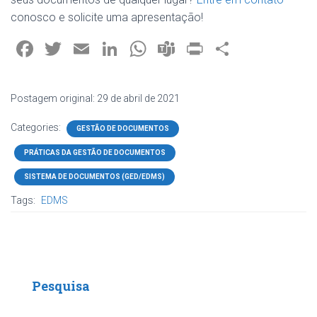
conosco e solicite uma apresentação!
F
T
E
Li
W
T
Pr
S
a
wi
m
nk
h
e
in
h
ce
tt
ai
e
at
a
t
ar
Postagem original: 29 de abril de 2021
b
er
l
dI
s
m
e
Categories:
GESTÃO DE DOCUMENTOS
o
n
A
s
PRÁTICAS DA GESTÃO DE DOCUMENTOS
ok
p
p
SISTEMA DE DOCUMENTOS (GED/EDMS)
Tags:
EDMS
Pesquisa