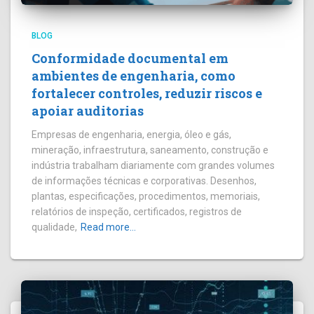
BLOG
Conformidade documental em
ambientes de engenharia, como
fortalecer controles, reduzir riscos e
apoiar auditorias
Empresas de engenharia, energia, óleo e gás,
mineração, infraestrutura, saneamento, construção e
indústria trabalham diariamente com grandes volumes
de informações técnicas e corporativas. Desenhos,
plantas, especificações, procedimentos, memoriais,
relatórios de inspeção, certificados, registros de
qualidade,
Read more…