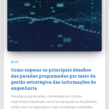
BLOG
Como superar os principais desafios
das paradas programadas por meio da
gestão estratégica das informações de
engenharia
Paradas programadas, conhecidas em muitos
segmentos industriais como turnarounds ou shutdowns,
estão entre as operações mais complexas realizadas