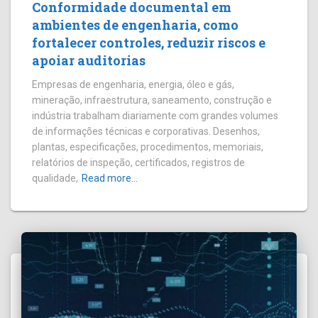
Conformidade documental em
ambientes de engenharia, como
fortalecer controles, reduzir riscos e
apoiar auditorias
Empresas de engenharia, energia, óleo e gás,
mineração, infraestrutura, saneamento, construção e
indústria trabalham diariamente com grandes volumes
de informações técnicas e corporativas. Desenhos,
plantas, especificações, procedimentos, memoriais,
relatórios de inspeção, certificados, registros de
qualidade,
Read more…