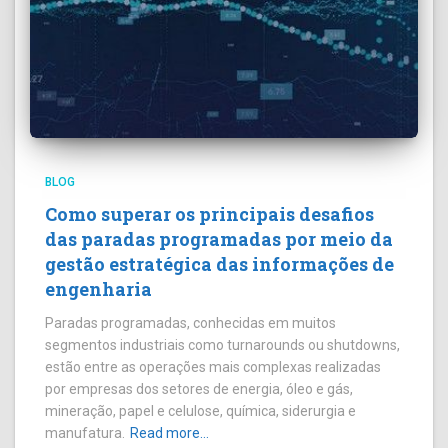
BLOG
Como superar os principais desafios
das paradas programadas por meio da
gestão estratégica das informações de
engenharia
Paradas programadas, conhecidas em muitos
segmentos industriais como turnarounds ou shutdowns,
estão entre as operações mais complexas realizadas
por empresas dos setores de energia, óleo e gás,
mineração, papel e celulose, química, siderurgia e
manufatura.
Read more…