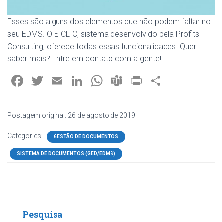
Esses são alguns dos elementos que não podem faltar no
seu EDMS. O E-CLIC, sistema desenvolvido pela Profits
Consulting, oferece todas essas funcionalidades. Quer
saber mais? Entre em contato com a gente!
F
T
E
Li
W
T
Pr
S
a
wi
m
nk
h
e
in
h
ce
tt
ai
e
at
a
t
ar
Postagem original: 26 de agosto de 2019
b
er
l
dI
s
m
e
Categories:
GESTÃO DE DOCUMENTOS
o
n
A
s
SISTEMA DE DOCUMENTOS (GED/EDMS)
ok
p
p
Pesquisa