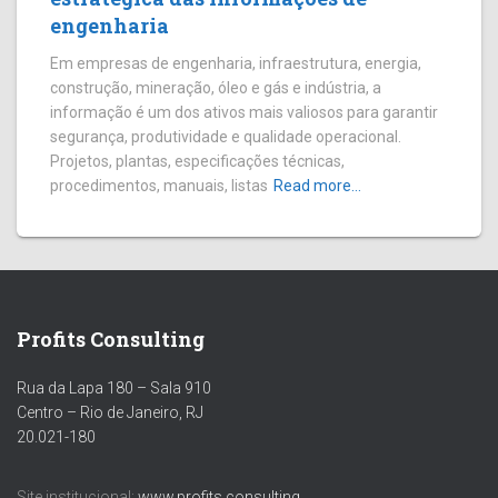
engenharia
Em empresas de engenharia, infraestrutura, energia,
construção, mineração, óleo e gás e indústria, a
informação é um dos ativos mais valiosos para garantir
segurança, produtividade e qualidade operacional.
Projetos, plantas, especificações técnicas,
procedimentos, manuais, listas
Read more…
Profits Consulting
Rua da Lapa 180 – Sala 910
Centro – Rio de Janeiro, RJ
20.021-180
Site institucional:
www.profits.consulting