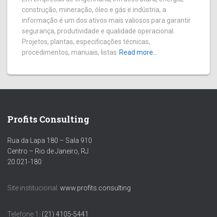
construção, mineração, óleo e gás e indústria, a
informação é um dos ativos mais valiosos para garantir
segurança, produtividade e qualidade operacional.
Projetos, plantas, especificações técnicas,
procedimentos, manuais, listas
Read more…
Profits Consulting
Rua da Lapa 180 – Sala 910
Centro – Rio de Janeiro, RJ
20.021-180
Site institucional:
www.profits.consulting
Telefone 1:
(21) 4105-5441