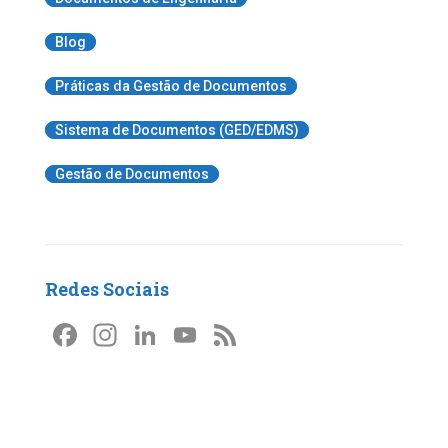
Blog
Práticas da Gestão de Documentos
Sistema de Documentos (GED/EDMS)
Gestão de Documentos
Redes Sociais
F
In
Li
Y
F
a
st
n
o
e
c
a
k
u
e
e
gr
e
T
d