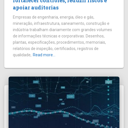
fortalecer controles, reduzir riscos e
apoiar auditorias
Empresas de engenharia, energia, óleo e gás,
mineração, infraestrutura, saneamento, construção e
indústria trabalham diariamente com grandes volumes
de informações técnicas e corporativas. Desenhos,
plantas, especificações, procedimentos, memoriais,
relatórios de inspeção, certificados, registros de
qualidade,
Read more…