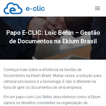
TOGGL
Papo E-CLIC: Loïc Béhin – Gestão
de Documentos na Ekium Brasil
Conheça mais sobre a eficiência na Gestão de
Documentos na Ekium Brasil. Muitas vezes, a solução para
otimizar processos é a tecnologia. E não é diferente na
hora de gerir os documentos de uma empresa.
Em um papo com Loïc Béhin, descobrimos como a Ekium
supera os desafios constantes na organização de