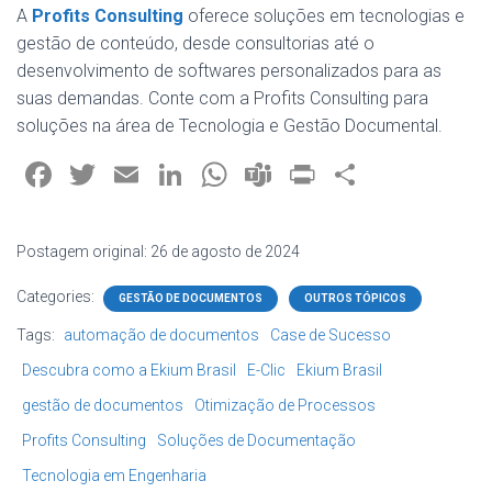
A
Profits Consulting
oferece soluções em tecnologias e
gestão de conteúdo, desde consultorias até o
desenvolvimento de softwares personalizados para as
suas demandas. Conte com a Profits Consulting para
soluções na área de Tecnologia e Gestão Documental.
F
T
E
Li
W
T
Pr
S
a
wi
m
nk
h
e
in
h
ce
tt
ai
e
at
a
t
ar
Postagem original: 26 de agosto de 2024
b
er
l
dI
s
m
e
Categories:
GESTÃO DE DOCUMENTOS
OUTROS TÓPICOS
o
n
A
s
Tags:
automação de documentos
Case de Sucesso
ok
p
Descubra como a Ekium Brasil
E-Clic
Ekium Brasil
p
gestão de documentos
Otimização de Processos
Profits Consulting
Soluções de Documentação
Tecnologia em Engenharia