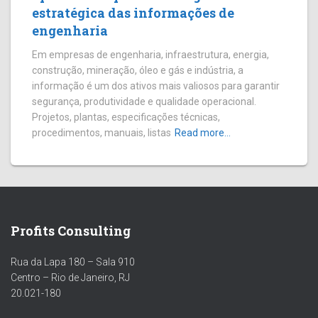
estratégica das informações de
engenharia
Em empresas de engenharia, infraestrutura, energia,
construção, mineração, óleo e gás e indústria, a
informação é um dos ativos mais valiosos para garantir
segurança, produtividade e qualidade operacional.
Projetos, plantas, especificações técnicas,
procedimentos, manuais, listas
Read more…
Profits Consulting
Rua da Lapa 180 – Sala 910
Centro – Rio de Janeiro, RJ
20.021-180