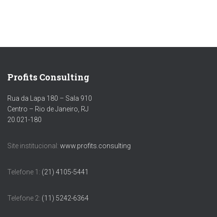
h
a
n
n
el
Profits Consulting
Rua da Lapa 180 – Sala 910
Centro – Rio de Janeiro, RJ
20.021-180
Site institucional:
www.profits.consulting
Telefone 1:
(21) 4105-5441
Telefone 2:
(11) 5242-6364