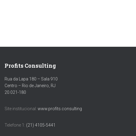
o
e
k
C
h
a
n
n
el
Profits Consulting
Rua da Lapa 180 – Sala 910
Centro – Rio de Janeiro, RJ
20.021-180
Site institucional:
www.profits.consulting
Telefone 1:
(21) 4105-5441