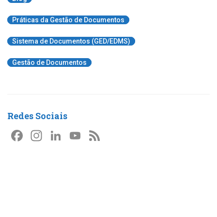
Práticas da Gestão de Documentos
Sistema de Documentos (GED/EDMS)
Gestão de Documentos
Redes Sociais
F
In
Li
Y
F
a
st
n
o
e
c
a
k
u
e
e
gr
e
T
d
b
a
dI
u
o
m
n
b