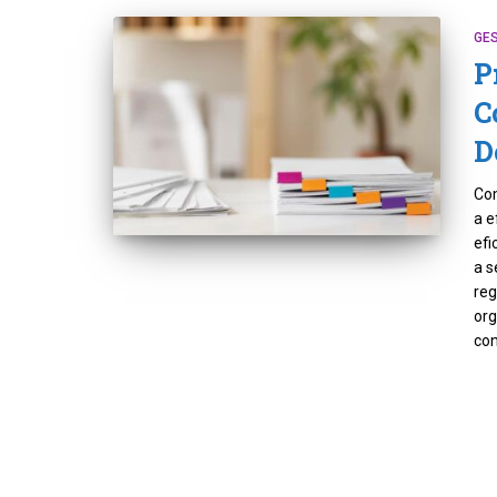
GE
P
C
D
Com
a e
efi
a s
reg
or
con