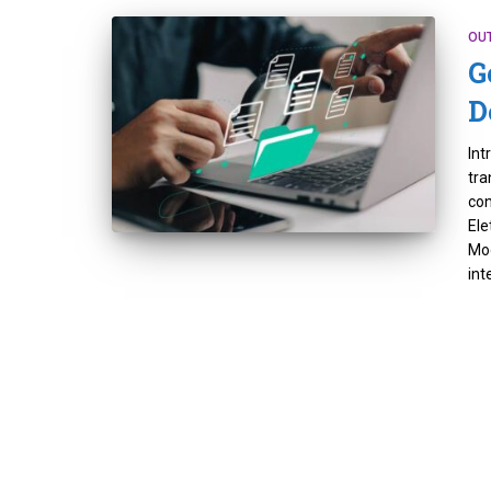
OU
G
D
Int
tra
con
Ele
Mod
int