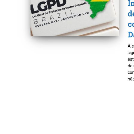
I
d
c
D
A e
sig
est
de 
con
não