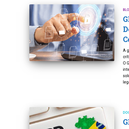
BL
G
D
C
A g
crí
O G
int
sol
leg
DO
G