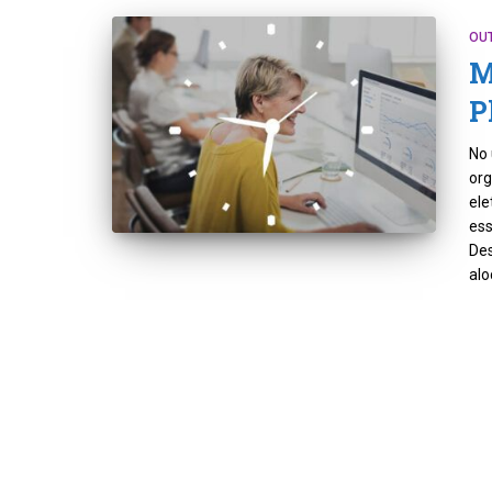
OU
M
P
No 
org
ele
ess
Des
alo