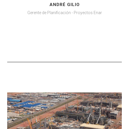
ANDRÉ GILIO
ev
xt
de
pe
io
Gerente de Planificación - Proyectos Enar
fle
us