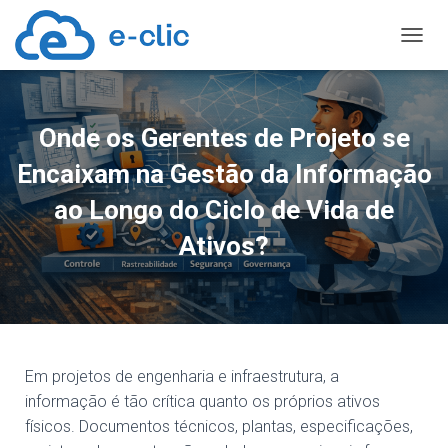
TOGGL
Onde os Gerentes de Projeto se
Encaixam na Gestão da Informação
ao Longo do Ciclo de Vida de
Ativos?
Em projetos de engenharia e infraestrutura, a
informação é tão crítica quanto os próprios ativos
físicos. Documentos técnicos, plantas, especificações,